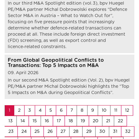
In our third M&A Spotlight edition (vol. 3), bpv Huegel
PE/M&A partner Michal Dobrowolski explores “Defence
Sector M&A in Austria – What to Watch Out for”,
focusing on five pressure points that increasingly
determine whether defence‑related transactions can
proceed at all. These include foreign direct investment
(FDI) screening, as well as export control and
licence‑related constraints.
From Global Geopolitical Conflicts to
Transactions: Top 5 Impacts on M&A
09. April 2026
In our second M&A Spotlight edition (Vol. 2), bpv Huegel
PE/M&A partner Michal Dobrowolski highlights the “Top
5 Impacts on M&A during Geopolitical Conflicts”.
1
2
3
4
5
6
7
8
9
10
11
12
13
14
15
16
17
18
19
20
21
22
23
24
25
26
27
28
29
30
31
32