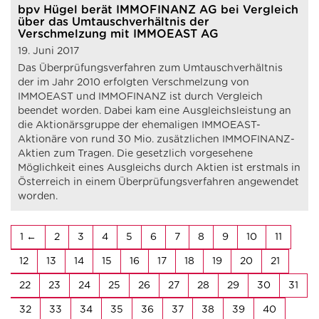
bpv Hügel berät IMMOFINANZ AG bei Vergleich
über das Umtauschverhältnis der
Verschmelzung mit IMMOEAST AG
19. Juni 2017
Das Überprüfungsverfahren zum Umtauschverhältnis
der im Jahr 2010 erfolgten Verschmelzung von
IMMOEAST und IMMOFINANZ ist durch Vergleich
beendet worden. Dabei kam eine Ausgleichsleistung an
die Aktionärsgruppe der ehemaligen IMMOEAST-
Aktionäre von rund 30 Mio. zusätzlichen IMMOFINANZ-
Aktien zum Tragen. Die gesetzlich vorgesehene
Möglichkeit eines Ausgleichs durch Aktien ist erstmals in
Österreich in einem Überprüfungsverfahren angewendet
worden.
1
2
3
4
5
6
7
8
9
10
11
12
13
14
15
16
17
18
19
20
21
22
23
24
25
26
27
28
29
30
31
32
33
34
35
36
37
38
39
40