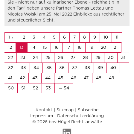
Sie – nicht nur auf kulinarischer Ebene – reichhaltig in
den Tag“ geben unsere Partner Thomas Lettau und
Nicolas Wolski am 25. Mai 2022 Einblicke aus rechtlicher
und steuerlicher Sicht.
1
2
3
4
5
6
7
8
9
10
11
12
13
14
15
16
17
18
19
20
21
22
23
24
25
26
27
28
29
30
31
32
33
34
35
36
37
38
39
40
41
42
43
44
45
46
47
48
49
50
51
52
53
54
Kontakt
Sitemap
Subscribe
Impressum
Datenschutzerklärung
© 2026 bpv Hügel Rechtsanwälte