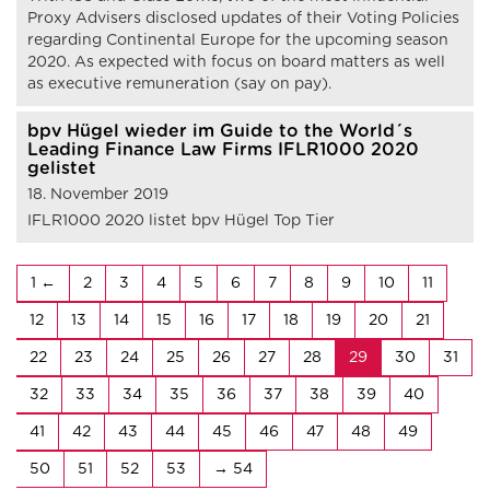
Proxy Advisers disclosed updates of their Voting Policies
regarding Continental Europe for the upcoming season
2020. As expected with focus on board matters as well
as executive remuneration (say on pay).
bpv Hügel wieder im Guide to the World´s
Leading Finance Law Firms IFLR1000 2020
gelistet
18. November 2019
IFLR1000 2020 listet bpv Hügel Top Tier
1
2
3
4
5
6
7
8
9
10
11
12
13
14
15
16
17
18
19
20
21
22
23
24
25
26
27
28
29
30
31
32
33
34
35
36
37
38
39
40
41
42
43
44
45
46
47
48
49
50
51
52
53
54