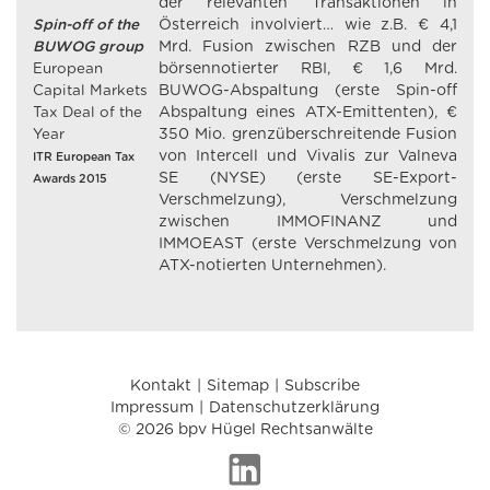
der relevanten Transaktionen in
Spin-off of the
Österreich involviert… wie z.B. € 4,1
BUWOG group
Mrd. Fusion zwischen RZB und der
European
börsennotierter RBI, € 1,6 Mrd.
Capital Markets
BUWOG-Abspaltung (erste Spin-off
Tax Deal of the
Abspaltung eines ATX-Emittenten), €
Year
350 Mio. grenzüberschreitende Fusion
von Intercell und Vivalis zur Valneva
ITR European Tax
SE (NYSE) (erste SE-Export-
Awards 2015
Verschmelzung), Verschmelzung
zwischen IMMOFINANZ und
IMMOEAST (erste Verschmelzung von
ATX-notierten Unternehmen).
Kontakt
Sitemap
Subscribe
Impressum
Datenschutzerklärung
© 2026 bpv Hügel Rechtsanwälte