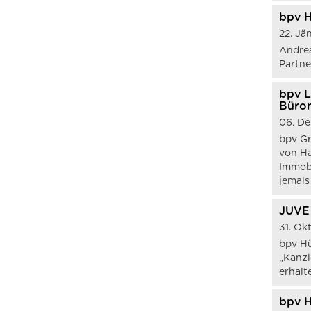
bpv H
22. Jä
Andrea
Partne
bpv L
Bürom
06. D
bpv Gr
von Ha
Immobi
jemals
JUVE 
31. Ok
bpv Hü
„Kanzl
erhalt
bpv H