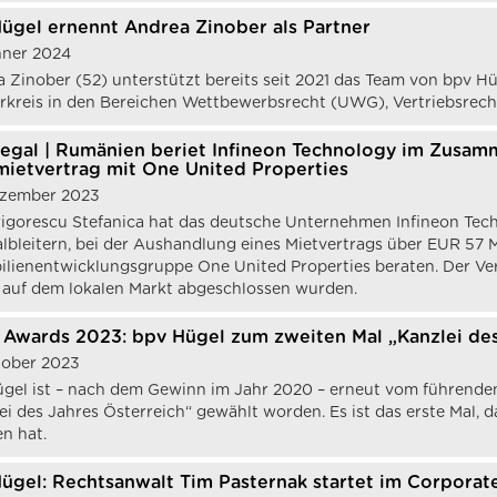
ügel ernennt Andrea Zinober als Partner
nner 2024
 Zinober (52) unterstützt bereits seit 2021 das Team von bpv H
rkreis in den Bereichen Wettbewerbsrecht (UWG), Vertriebsrec
egal | Rumänien beriet Infineon Technology im Zusam
ietvertrag mit One United Properties
ezember 2023
igorescu Stefanica hat das deutsche Unternehmen Infineon Techn
lbleitern, bei der Aushandlung eines Mietvertrags über EUR 57 M
lienentwicklungsgruppe One United Properties beraten. Der Vert
 auf dem lokalen Markt abgeschlossen wurden.
Awards 2023: bpv Hügel zum zweiten Mal „Kanzlei des
tober 2023
gel ist – nach dem Gewinn im Jahr 2020 – erneut vom führend
ei des Jahres Österreich“ gewählt worden. Es ist das erste Mal,
en hat.
ügel: Rechtsanwalt Tim Pasternak startet im Corpora