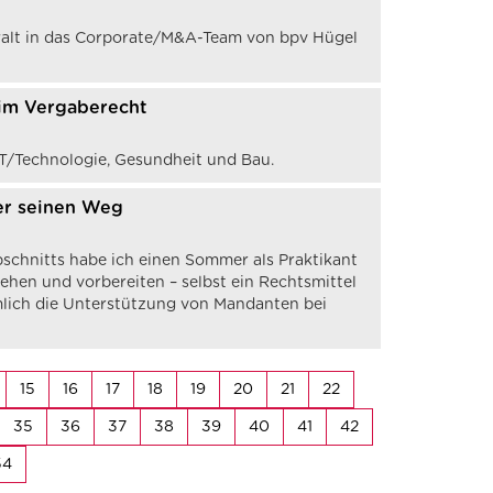
anwalt in das Corporate/M&A-Team von bpv Hügel
 im Vergaberecht
IT/Technologie, Gesundheit und Bau.
er seinen Weg
schnitts habe ich einen Sommer als Praktikant
 sehen und vorbereiten – selbst ein Rechtsmittel
nämlich die Unterstützung von Mandanten bei
15
16
17
18
19
20
21
22
35
36
37
38
39
40
41
42
54