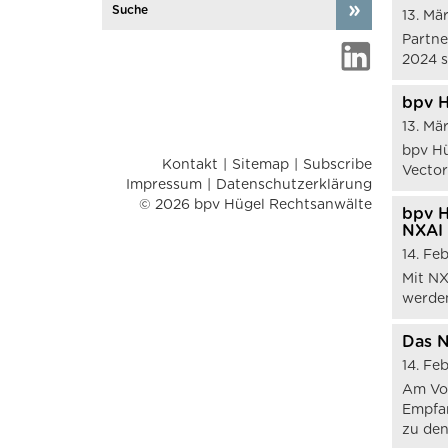
13. Mä
Partne
2024 s
bpv H
13. Mä
bpv Hü
Kontakt
Sitemap
Subscribe
Vector
Impressum
Datenschutzerklärung
© 2026 bpv Hügel Rechtsanwälte
bpv H
NXAI
14. Fe
Mit NX
werde
Das N
14. Fe
Am Vor
Empfan
zu den