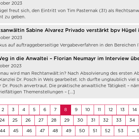
tober 2023
gel freut sich, den Eintritt von Tim Pasternak (31) als Rechts
t zu geben.
sanwältin Sabine Alvarez Privado verstärkt bpv Hügel
tober 2023
kus auf auftraggeberseitige Vergabeverfahren in den Bereichen 
eg in die Anwaltei – Florian Neumayr im Interview üb
tober 2023
nau wird man Rechtanwält:in? Nach Absolvierung des ersten Ab
 Kanzlei Dr. Posch in Wels gearbeitet. Ich durfte unglaublich viel
r Dr. Posch anvertraut. Die praktische anwaltliche Tätigkeit – 
vielfältigen Themenstellungen – […]
2
3
4
5
6
7
8
9
10
11
12
13
14
24
25
26
27
28
29
30
31
32
33
34
44
45
46
47
48
49
50
51
52
53