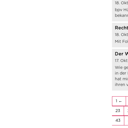
18. Ok
bpv Hü
bekann
Recht
18. Ok
Mit Fo
Der W
17. Ok
Wie ge
in der
hat mi
ihren 
1
23
43