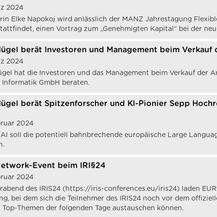
rz 2024
rin Elke Napokoj wird anlässlich der MANZ Jahrestagung Flexible
tattfindet, einen Vortrag zum „Genehmigten Kapital“ bei der neu
ügel berät Investoren und Management beim Verkauf
rz 2024
gel hat die Investoren und das Management beim Verkauf der 
 Informatik GmbH beraten.
ügel berät Spitzenforscher und KI-Pionier Sepp Hoch
bruar 2024
AI soll die potentiell bahnbrechende europäische Large Langua
n.
etwork-Event beim IRI§24
bruar 2024
abend des IRIS24 (https://iris-conferences.eu/iris24) laden
g, bei dem sich die Teilnehmer des IRIS24 noch vor dem offizie
 Top-Themen der folgenden Tage austauschen können.