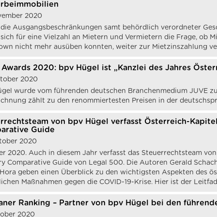
rbeimmobilien
ovember 2020
die Ausgangsbeschränkungen samt behördlich verordneter Gesc
e sich für eine Vielzahl an Mietern und Vermietern die Frage, ob M
wn nicht mehr ausüben konnten, weiter zur Mietzinszahlung ver
Awards 2020: bpv Hügel ist „Kanzlei des Jahres Öster
ktober 2020
gel wurde vom führenden deutschen Branchenmedium JUVE zur „
chnung zählt zu den renommiertesten Preisen in der deutschsp
rrechtsteam von bpv Hügel verfasst Österreich-Kapite
arative Guide
tober 2020
r 2020. Auch in diesem Jahr verfasst das Steuerrechtsteam von 
y Comparative Guide von Legal 500. Die Autoren Gerald Schach
Hora geben einen Überblick zu den wichtigsten Aspekten des ös
lichen Maßnahmen gegen die COVID-19-Krise. Hier ist der Leitfad
aner Ranking – Partner von bpv Hügel bei den führen
tober 2020