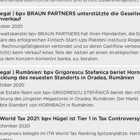
ehmensjuristen-Circle terminlich und örtlich zusammengeführt.
egal | bpv BRAUN PARTNERS unterstützte die Gesellscha
nverkauf
tober 2020
waltskanzlei bpv BRAUN PARTNERS hat ihren Mandanten, die Echil
äre des erfolgreichen Fintech-Start-Ups Platební instituce Roger
 Rechnungsfälligkeiten verbindet und so deren Cashflow verbesse
icht) beim Verkauf eines Teils der Aktien an einen strategischen 
 aus dem Konzern Komerční banka, a.s. beraten.
egal | Rumänien: bpv Grigorescu Stefanica beriet Horn
cklung des neuesten Standorts in Oradea, Rumänien
ktober 2020
eal Estate-Team von bpv GRIGORESCU ȘTEFĂNICĂ beriet den i
klung des jüngsten Megastores in Oradea, Rumänien. Der Markt
iebte Standort von HORNBACH in Rumänien.
 World Tax 2021: bpv Hügel ist Tier 1 in Tax Controversy
eptember 2020
euerpraxis belegte im ITR World Tax Ranking Spitzenplätze: Herz