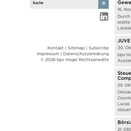
Gewe
16. N
Durch 
stellt
Lockdo
JUVE 
30. O
Kontakt
Sitemap
Subscribe
Impressum
Datenschutzerklärung
bpv Hü
© 2026 bpv Hügel Rechtsanwälte
Auszei
Steue
Comp
29. Ok
Oktobe
Countr
Lucas 
steuer
Börsi
21. Ok