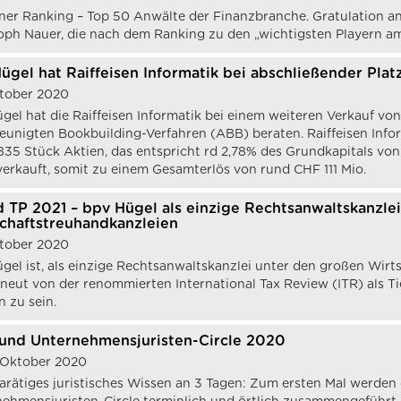
ner Ranking – Top 50 Anwälte der Finanzbranche. Gratulation a
oph Nauer, die nach dem Ranking zu den „wichtigsten Playern 
ügel hat Raiffeisen Informatik bei abschließender Pl
ktober 2020
gel hat die Raiffeisen Informatik bei einem weiteren Verkauf v
eunigten Bookbuilding-Verfahren (ABB) beraten. Raiffeisen Info
835 Stück Aktien, das entspricht rd 2,78% des Grundkapitals v
verkauft, somit zu einem Gesamterlös von rund CHF 111 Mio.
 TP 2021 – bpv Hügel als einzige Rechtsanwaltskanzle
chaftstreuhandkanzleien
ktober 2020
gel ist, als einzige Rechtsanwaltskanzlei unter den großen Wirt
rneut von der renommierten International Tax Review (ITR) als Ti
 zu sein.
und Unternehmensjuristen-Circle 2020
. Oktober 2020
rätiges juristisches Wissen an 3 Tagen: Zum ersten Mal werden 