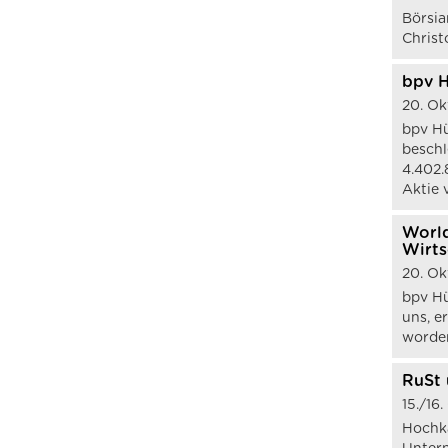
Börsia
Christ
bpv H
20. O
bpv Hü
beschl
4.402.
Aktie 
World
Wirts
20. O
bpv Hü
uns, e
worden
RuSt 
15./16
Hochka