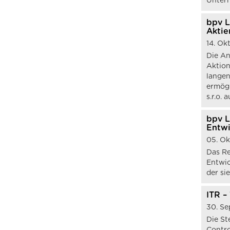
Untern
bpv L
Aktie
14. Ok
Die An
Aktion
langen
ermögl
s.r.o.
bpv L
Entwi
05. O
Das R
Entwic
der s
ITR –
30. S
Die St