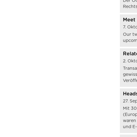
Der OG
Rechts
Meet 
7. Okt
Our tw
upcomi
Relat
2. Okt
Transa
gewiss
Veröff
Heads
27. Se
Mit 30
(Europ
waren 
und E-