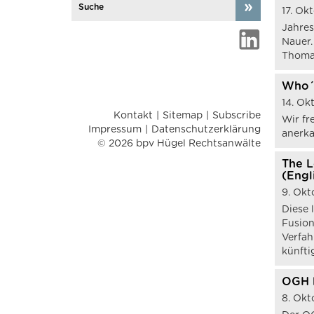
17. Ok
Jahres
Nauer.
Thomas
Who´s
14. Ok
Kontakt
Sitemap
Subscribe
Wir fr
Impressum
Datenschutzerklärung
anerk
© 2026 bpv Hügel Rechtsanwälte
The L
(Engl
9. Okt
Diese 
Fusion
Verfah
künfti
OGH l
8. Okt