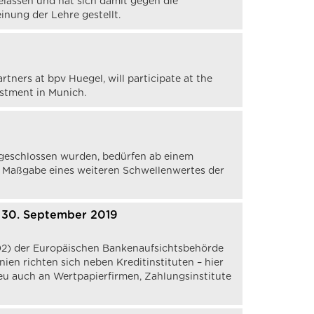
assen und hat sich damit gegen die
nung der Lehre gestellt.
rtners at bpv Huegel, will participate at the
estment in Munich.
geschlossen wurden, bedürfen ab einem
 Maßgabe eines weiteren Schwellenwertes der
b 30. September 2019
/02) der Europäischen Bankenaufsichtsbehörde
ien richten sich neben Kreditinstituten – hier
eu auch an Wertpapierfirmen, Zahlungsinstitute