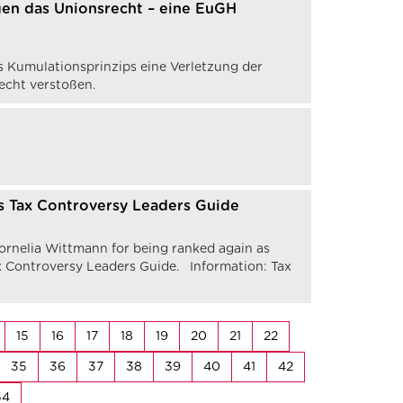
gen das Unionsrecht – eine EuGH
 Kumulationsprinzips eine Verletzung der
echt verstoßen.
’s Tax Controversy Leaders Guide
ornelia Wittmann for being ranked again as
Tax Controversy Leaders Guide. Information: Tax
15
16
17
18
19
20
21
22
35
36
37
38
39
40
41
42
54