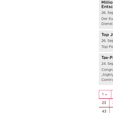
Milli
Ents
26. Se
Der Eu
Dienst
Top J
26. Se
Top Po
Tax-P
24. Se
Congra
„highl
Contro
1
23
43