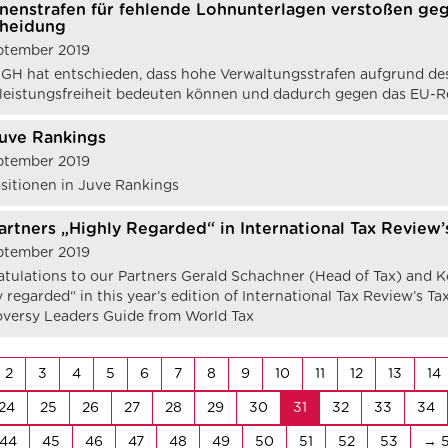
onenstrafen für fehlende Lohnunterlagen verstoßen ge
cheidung
ptember 2019
GH hat entschieden, dass hohe Verwaltungsstrafen aufgrund des
leistungsfreiheit bedeuten können und dadurch gegen das EU-R
uve Rankings
ptember 2019
sitionen in Juve Rankings
artners „Highly Regarded“ in International Tax Review
ptember 2019
tulations to our Partners Gerald Schachner (Head of Tax) and K
y regarded“ in this year’s edition of International Tax Review’s 
versy Leaders Guide from World Tax
2
3
4
5
6
7
8
9
10
11
12
13
14
24
25
26
27
28
29
30
31
32
33
34
44
45
46
47
48
49
50
51
52
53