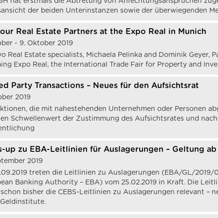
H hat erstmals die Abtretung von Anfechtungsansprüchen zugel
ansicht der beiden Unterinstanzen sowie der überwiegenden Mei
our Real Estate Partners at the Expo Real in Munich
ober - 9. Oktober 2019
o Real Estate specialists, Michaela Pelinka and Dominik Geyer, Pa
ng Expo Real, the International Trade Fair for Property and Inv
ed Party Transactions – Neues für den Aufsichtsrat
ober 2019
ktionen, die mit nahestehenden Unternehmen oder Personen ab
en Schwellenwert der Zustimmung des Aufsichtsrates und nach
entlichung
-up zu EBA-Leitlinien für Auslagerungen – Geltung a
ptember 2019
.09.2019 treten die Leitlinien zu Auslagerungen (EBA/GL/2019
ean Banking Authority – EBA) vom 25.02.2019 in Kraft. Die Leitlin
schon bisher die CEBS-Leitlinien zu Auslagerungen relevant – n
Geldinstitute.