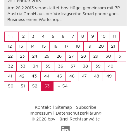
26. Februar 2013
Am 26.2.2013 veranstaltet bpv Hügel gemeinsam mit 7P
Austria GmbH aus der Vortragsreihe Smartphone goes
Business einen Workshop…
1
2
3
4
5
6
7
8
9
10
11
12
13
14
15
16
17
18
19
20
21
22
23
24
25
26
27
28
29
30
31
32
33
34
35
36
37
38
39
40
41
42
43
44
45
46
47
48
49
50
51
52
53
54
Kontakt
Sitemap
Subscribe
Impressum
Datenschutzerklärung
© 2026 bpv Hügel Rechtsanwälte