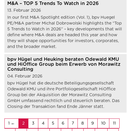
M&A – TOP 5 Trends To Watch in 2026
13. Februar 2026
In our first M&A Spotlight edition (Vol. 1), bpv Huegel
PE/M&A partner Michal Dobrowolski highlights the “Top
5 Trends to Watch in 2026” – key developments that will
define where M&A deals are headed this year and how
they will shape opportunities for investors, corporates,
and the broader market.
bpv Hügel und Heuking beraten Odewald KMU
und HiOffice Group beim Erwerb von Morawitz
Consulting
04. Februar 2026
bpv Hügel hat die deutsche Beteiligungsgesellschaft
Odewald KMU und ihre Portfoliogesellschaft HiOffice
Group bei der Akquisition der Morawitz Consulting
GmbH umfassend rechtlich und steuerlich beraten. Das
Closing der Transaktion fand Ende Jänner statt.
1
2
3
4
5
6
7
8
9
10
11