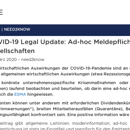
NEED2KNOW
ID-19 Legal Update: Ad-hoc Meldepflich
ellschaften
ärz 2020 – need2know
irtschaftlichen Auswirkungen der COVID-19-Pandemie sind an d
 allgemeinen wirtschaftlichen Auswirkungen (etwa Rezessionsgef
 konkrete unternehmensspezifische Krisenmaßnahmen oder
hen) laufend beobachten und beurteilen, ob darin eine ad-hoc m
uch die
ESMA
hingewiesen.
enten können unter anderem mit erforderlichen Dividendenkü
innwarnungen“), breiten Mitarbeiterausfällen (Quarantäne), Be
ngsunfähigkeit konfrontiert sein. Eine positive Information wär
eitrag gibt allgemeine Leitlinien. Insiderinformation, ad-hoc
entlichung ist stets im Einzelfall und spezifisch für den Emittent