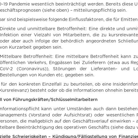
-19 Pandemie wesentlich beeinträchtigt werden. Bereits diese 
eschäftsprognosen (siehe oben) – mitteilungspflichtig sein.
ar sind beispielsweise folgende Einflussfaktoren, die für Emitt
Direkte und unmittelbare Betroffenheit: Eine direkte und unmi
Infektion einer Vielzahl von Mitarbeitern, die zu kursrelevan
oder aber auch infolge der behördlich angeordneten Schließ
von Kurzarbeit gegeben sein.
Mittelbare Betroffenheit: Eine mittelbare Betroffenheit kann 
öffentlichen Verkehrs, Engpässen bei Zulieferern (etwa aus R
CoV-2 (Coronavirus)), Störungen der Lieferanten- und Log
Bestellungen von Kunden etc. gegeben sein.
t für den konkreten Einzelfall zu beurteilen, ob eine Insiderin
Kursrelevanz) besteht oder ob die Informationen ohnehin bereits 
ll von Führungskräften/Schlüsselmitarbeitern
Informationspflicht kann unter Umständen auch dann bestehen,
anagements (Vorstand oder Aufsichtsrat) oder wesentlichen F
Personen, die maßgeblich auf den Geschäftsverlauf einwirken – 
telbare Beeinträchtigung des operativen Geschäfts (siehe dazu 
zielle Schwierigkeiten – Kündigung/Fälligstellung von Finanzi