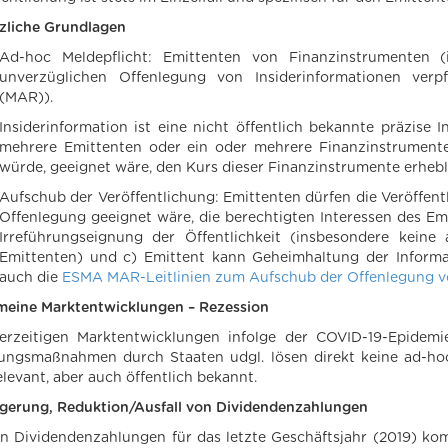
zliche Grundlagen
Ad-hoc Meldepflicht: Emittenten von Finanzinstrumenten (
unverzüglichen Offenlegung von Insiderinformationen verp
(MAR)).
Insiderinformation ist eine nicht öffentlich bekannte präzise I
mehrere Emittenten oder ein oder mehrere Finanzinstrumente 
würde, geeignet wäre, den Kurs dieser Finanzinstrumente erhebli
Aufschub der Veröffentlichung: Emittenten dürfen die Veröffent
Offenlegung geeignet wäre, die berechtigten Interessen des Emi
Irreführungseignung der Öffentlichkeit (insbesondere kein
Emittenten) und c) Emittent kann Geheimhaltung der Informat
auch die
ESMA MAR-Leitlinien zum Aufschub der Offenlegung vo
meine Marktentwicklungen – Rezession
erzeitigen Marktentwicklungen infolge der COVID-19-Epidemi
ungsmaßnahmen durch Staaten udgl. lösen direkt keine ad-hoc 
elevant, aber auch öffentlich bekannt.
gerung, Reduktion/Ausfall von Dividendenzahlungen
n Dividendenzahlungen für das letzte Geschäftsjahr (2019) kom