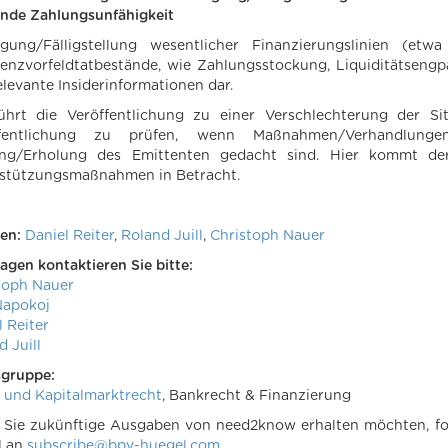
nde Zahlungsunfähigkeit
gung/Fälligstellung wesentlicher Finanzierungslinien (etw
venzvorfeldtatbestände, wie Zahlungsstockung, Liquiditätsengp
elevante Insiderinformationen dar.
ührt die Veröffentlichung zu einer Verschlechterung der Si
ffentlichung zu prüfen, wenn Maßnahmen/Verhandlungen
ng/Erholung des Emittenten gedacht sind. Hier kommt der
stützungsmaßnahmen in Betracht.
en:
Daniel Reiter
,
Roland Juill
,
Christoph Nauer
ragen kontaktieren Sie bitte:
toph Nauer
Napokoj
l Reiter
 Juill
sgruppe:
 und Kapitalmarktrecht
, Bankrecht & Finanzierung
Sie zukünftige Ausgaben von need2know erhalten möchten, folg
l an
subscribe@bpv-huegel.com
.