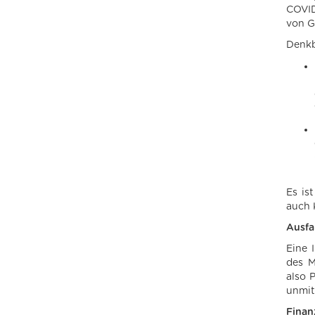
COVID
von G
Denkb
Es is
auch 
Ausfa
Eine 
des M
also 
unmit
Finan