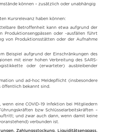
Umstände können – zusätzlich oder unabhängig
enten Kursrelevanz haben können:
ttelbare Betroffenheit kann etwa aufgrund der
ten Produktionsengpässen oder -ausfällen führt
ung von Produktionsstätten oder der Aufnahme
zum Beispiel aufgrund der Einschränkungen des
egionen mit einer hohen Verbreitung des SARS-
istikkette oder (erwarteter) ausbleibender
formation und ad-hoc Meldepflicht (insbesondere
öffentlich bekannt sind.
 wenn eine COVID-19 Infektion bei Mitgliedern
ührungskräften bzw Schlüsselarbeitskräften –
auftritt; und zwar auch dann, wenn damit keine
voranstehend) verbunden ist.
erungen, Zahlungsstockung, Liquiditätsengpass,