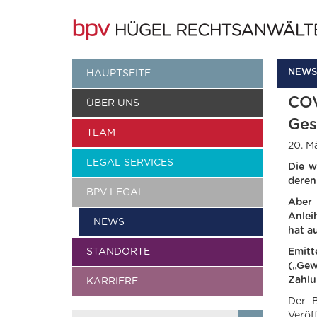
NEWS
HAUPTSEITE
COV
ÜBER UNS
Ges
TEAM
20. M
LEGAL SERVICES
Die w
deren
BPV LEGAL
Aber
Anlei
NEWS
hat a
STANDORTE
Emitt
(„Gew
Zahlu
KARRIERE
Der B
Veröff