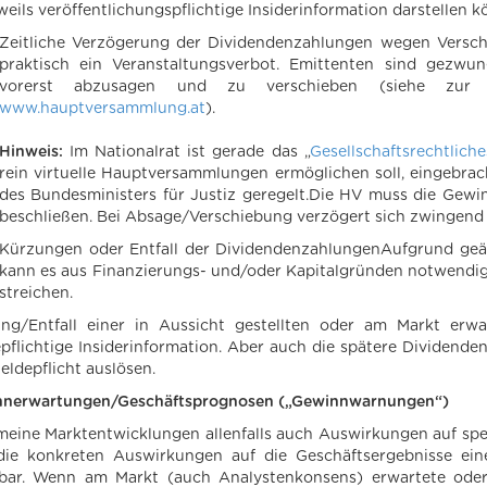
eweils veröffentlichungspflichtige Insiderinformation darstellen 
Zeitliche Verzögerung der Dividendenzahlungen wegen Versc
praktisch ein Veranstaltungsverbot. Emittenten sind gezw
vorerst abzusagen und zu verschieben (siehe zur a
www.hauptversammlung.at
).
Hinweis:
Im Nationalrat ist gerade das „
Gesellschaftsrechtlic
rein virtuelle Hauptversammlungen ermöglichen soll, eingebrac
des Bundesministers für Justiz geregelt.Die HV muss die Gew
beschließen. Bei Absage/Verschiebung verzögert sich zwingend
Kürzungen oder Entfall der DividendenzahlungenAufgrund geä
kann es aus Finanzierungs- und/oder Kapitalgründen notwendig 
streichen.
ng/Entfall einer in Aussicht gestellten oder am Markt erwa
pflichtige Insiderinformation. Aber auch die spätere Dividend
eldepflicht auslösen.
nerwartungen/Geschäftsprognosen („Gewinnwarnungen“)
meine Marktentwicklungen allenfalls auch Auswirkungen auf spez
die konkreten Auswirkungen auf die Geschäftsergebnisse ein
tbar. Wenn am Markt (auch Analystenkonsens) erwartete ode