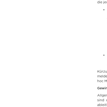
die j
Kürzu
melde
hoc M
Gewin
Allge
sind 
ablei