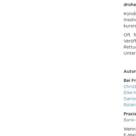
drohe
Kündi
Insol
kursr
Oft f
Verö
Rettu
Unter
Autor
Bei F
Chris
Elke 
Danie
Roland
Praxi
Bank-
Wenn 
E-Mai