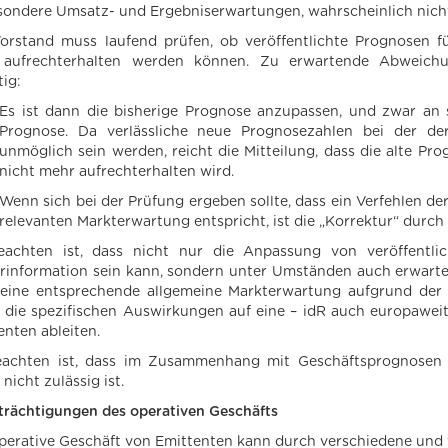
sondere Umsatz- und Ergebniserwartungen, wahrscheinlich nich
orstand muss laufend prüfen, ob veröffentlichte Prognosen f
 aufrechterhalten werden können. Zu erwartende Abweichu
tig:
Es ist dann die bisherige Prognose anzupassen, und zwar an 
Prognose. Da verlässliche neue Prognosezahlen bei der der
unmöglich sein werden, reicht die Mitteilung, dass die alte Pr
nicht mehr aufrechterhalten wird.
Wenn sich bei der Prüfung ergeben sollte, dass ein Verfehlen d
relevanten Markterwartung entspricht, ist die „Korrektur“ durch
achten ist, dass nicht nur die Anpassung von veröffentlic
erinformation sein kann, sondern unter Umständen auch erwart
eine entsprechende allgemeine Markterwartung aufgrund der C
t die spezifischen Auswirkungen auf eine – idR auch europaweit
enten ableiten.
achten ist, dass im Zusammenhang mit Geschäftsprognosen i
nicht zulässig ist.
trächtigungen des operativen Geschäfts
perative Geschäft von Emittenten kann durch verschiedene un