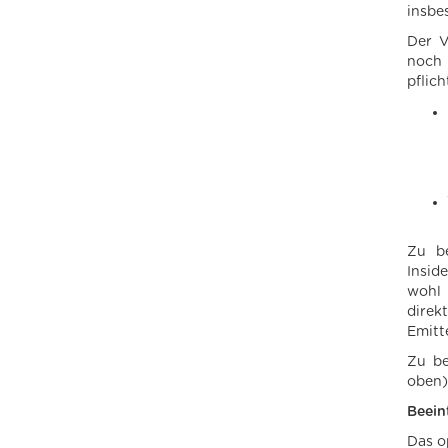
insbe
Der V
noch
pflich
Zu be
Insid
wohl 
direk
Emitt
Zu be
oben) 
Beein
Das o