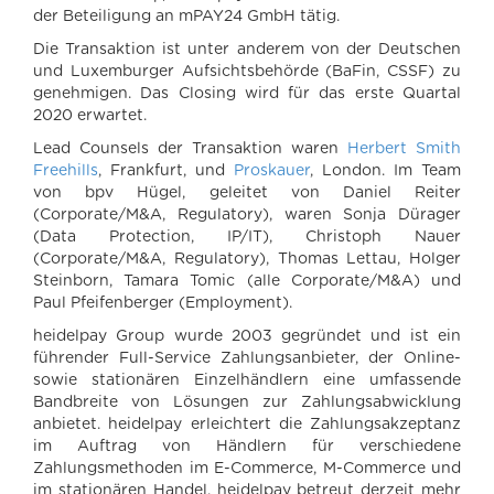
der Beteiligung an mPAY24 GmbH tätig.
Die Transaktion ist unter anderem von der Deutschen
und Luxemburger Aufsichtsbehörde (BaFin, CSSF) zu
genehmigen. Das Closing wird für das erste Quartal
2020 erwartet.
Lead Counsels der Transaktion waren
Herbert Smith
Freehills
, Frankfurt, und
Proskauer
, London. Im Team
von bpv Hügel, geleitet von Daniel Reiter
(Corporate/M&A, Regulatory), waren Sonja Dürager
(Data Protection, IP/IT), Christoph Nauer
(Corporate/M&A, Regulatory), Thomas Lettau, Holger
Steinborn, Tamara Tomic (alle Corporate/M&A) und
Paul Pfeifenberger (Employment).
heidelpay Group wurde 2003 gegründet und ist ein
führender Full-Service Zahlungsanbieter, der Online-
sowie stationären Einzelhändlern eine umfassende
Bandbreite von Lösungen zur Zahlungsabwicklung
anbietet. heidelpay erleichtert die Zahlungsakzeptanz
im Auftrag von Händlern für verschiedene
Zahlungsmethoden im E-Commerce, M-Commerce und
im stationären Handel. heidelpay betreut derzeit mehr