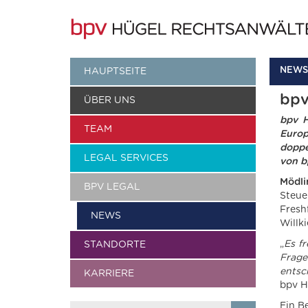
NEWS
HAUPTSEITE
bpv
ÜBER UNS
bpv H
TEAM
Europ
doppe
LEGAL SERVICES
von b
Mödl
BPV LEGAL
Steue
Fresh
NEWS
Willki
„
Es f
STANDORTE
Frage
entsc
KARRIERE
bpv H
Ein B