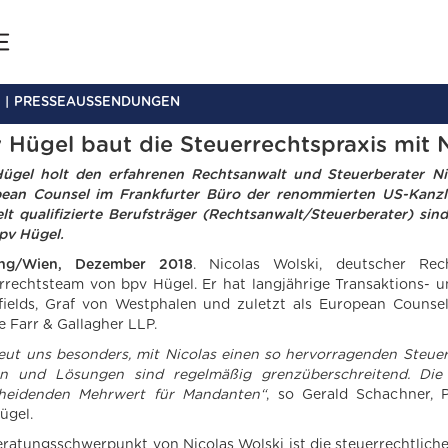
PRESSEAUSSENDUNGEN
 Hügel baut die Steuerrechtspraxis mit N
ügel holt den erfahrenen Rechtsanwalt und Steuerberater Nic
ean Counsel im Frankfurter Büro der renommierten US-Kanzlei 
lt qualifizierte Berufsträger (Rechtsanwalt/Steuerberater) sin
pv Hügel.
ing/Wien, Dezember 2018
. Nicolas Wolski, deutscher Rec
rrechtsteam von bpv Hügel. Er hat langjährige Transaktions- u
fields, Graf von Westphalen und zuletzt als European Counse
e Farr & Gallagher LLP.
reut uns besonders, mit Nicolas einen so hervorragenden Steue
n und Lösungen sind regelmäßig grenzüberschreitend. Die i
heidenden Mehrwert für Mandanten“
, so Gerald Schachner, P
ügel.
eratungsschwerpunkt von Nicolas Wolski ist die steuerrechtlich