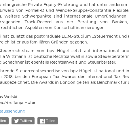
umfangreiche Private Equity-Erfahrung und hat unter anderem 
Erwerb von Formel-D und Wendel-Gruppe/Constantia Flexibles
s. Weitere Schwerpunkte sind internationale Umgründungen 
orragenden Track-Record aus der Beratung von Banken, 
rrechtlichen Aspekten von Konsortialfinanzierungen.
i hat zuletzt das postgraduale LL.M.-Studium „Steuerrecht un
reich ist er aus familiären Gründen gezogen.
teuerrechtsteam von bpv Hügel setzt auf international und d
lia Wittmann ist deutsche Rechtsanwältin sowie Steuerberaterin
d Schachner ist ebenfalls Rechtsanwalt und Steuerberater.
ührende Steuerrechtsexpertise von bpv Hügel ist national und i
i 2018 bei den European Tax Awards der International Tax Revi
 ausgezeichnet. Die Awards in London gelten als Benchmark für 
as Wolski
echte:
Tanja Hofer
eaussendung
ilen
Twittern
Teilen