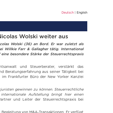
Deutsch
English
icolas Wolski weiter aus
olas Wolski (36) an Bord. Er war zuletzt als
Willkie Farr & Gallagher tätig. International
d eine besondere Stärke der Steuerrechtspraxis
htsanwalt und Steuerberater, verstärkt das
nd Beratungserfahrung aus seiner Tätigkeit bei
l im Frankfurter Büro der New Yorker Kanzlei
rjuristen gewinnen zu können
.
Steuerrechtliche
nternationale Aufstellung bringt hier einen
artner und Leiter der Steuerrechtspraxis bei
e Begleitung von M&A‑Transaktionen. Er verfügt