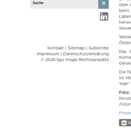
über 
beim 
Label
herv
steue
Wolsk
Öster
Kontakt
Sitemap
Subscribe
Das S
Impressum
Datenschutzerklärung
Korne
© 2026 bpv Hügel Rechtsanwälte
Geral
Die f
im Ma
Year“
Foto:
Nicol
Fotor
Press
Te