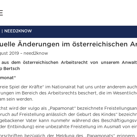
NEED2KNOW
uelle Änderungen im österreichischen Ar
gust 2019 – need2know
aus dem österreichischen Arbeitsrecht von unserem Anwalt
pp Bertsch
amonat“
freie Spiel der Kräfte“ im Nationalrat hat uns unter anderem auc
ungen im Bereich des Arbeitsrechts beschert, die im Wesentlich
am sein werden.
hst wird der vulgo als „Papamonat“ bezeichnete Freistellungsan
ruch auf Freistellung anlässlich der Geburt des Kindes“ bezeichn
hgebackener Vater kann nunmehr während des Beschäftigungsv
der Entbindung) eine unbezahlte Freistellung im Ausmaß von e
orschriften bezüglich der Meldung des „Papamonats“ erinnern d