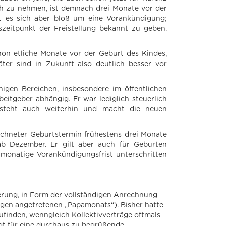
uch zu nehmen, ist demnach drei Monate vor der
lt es sich aber bloß um eine Vorankündigung;
zeitpunkt der Freistellung bekannt zu geben.
on etliche Monate vor der Geburt des Kindes,
er sind in Zukunft also deutlich besser vor
igen Bereichen, insbesondere im öffentlichen
eitgeber abhängig. Er war lediglich steuerlich
esteht auch weiterhin und macht die neuen
echneter Geburtstermin frühestens drei Monate
 ab Dezember. Er gilt aber auch für Geburten
monatige Vorankündigungsfrist unterschritten
serung, in Form der vollständigen Anrechnung
ngen angetretenen „Papamonats“). Bisher hatte
finden, wenngleich Kollektivverträge oftmals
t für eine durchaus zu begrüßende