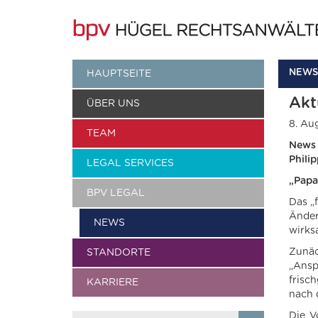
NEWS
HAUPTSEITE
Akt
ÜBER UNS
8. Au
TEAM
News 
Phili
LEGAL SERVICES
„Pap
BPV LEGAL
Das „
Änder
NEWS
wirks
Zunäc
STANDORTE
„Ansp
frisc
KARRIERE
nach 
Die V