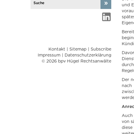
und E
vorau
späte
Eigen
Berei
begin
Kündi
Kontakt
Sitemap
Subscribe
Davor
Impressum
Datenschutzerklärung
Diens
© 2026 bpv Hügel Rechtsanwälte
durch
Regel
Der n
nach 
zwisc
werde
Anrec
Auch 
von s
diese
weite