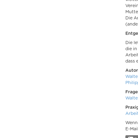
Verei
Mutte
Die A
(ande
Entge
Die l
die i
Arbei
dass 
Autor
Walte
Phili
Frage
Walte
Praxi
Arbei
Wenn 
E-Mai