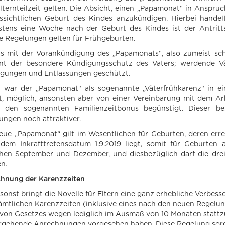
lternteilzeit gelten. Die Absicht, einen „Papamonat“ in Anspr
ssichtlichen Geburt des Kindes anzukündigen. Hierbei hande
stens eine Woche nach der Geburt des Kindes ist der Antritts
e Regelungen gelten für Frühgeburten.
ts mit der Vorankündigung des „Papamonats“, also zumeist sch
nt der besondere Kündigungsschutz des Vaters; werdende Vät
gungen und Entlassungen geschützt.
 war der „Papamonat“ als sogenannte „Väterfrühkarenz“ in ein
t, möglich, ansonsten aber von einer Vereinbarung mit dem Arb
 den sogenannten Familienzeitbonus begünstigt. Dieser b
ungen noch attraktiver.
eue „Papamonat“ gilt im Wesentlichen für Geburten, deren err
dem Inkrafttretensdatum 1.9.2019 liegt, somit für Geburten
hen September und Dezember, und diesbezüglich darf die drei
n.
hnung der Karenzzeiten
sonst bringt die Novelle für Eltern eine ganz erhebliche Verbes
ämtlichen Karenzzeiten (inklusive eines nach den neuen Regelu
 von Gesetzes wegen lediglich im Ausmaß von 10 Monaten stattzu
rgehende Anrechnungen vorgesehen haben. Diese Regelung sorg