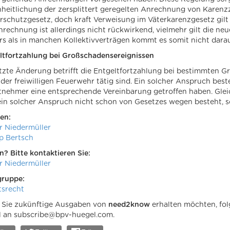
nheitlichung der zersplittert geregelten Anrechnung von Karenzze
rschutzgesetz, doch kraft Verweisung im Väterkarenzgesetz gilt 
nrechnung ist allerdings nicht rückwirkend, vielmehr gilt die ne
rs als in manchen Kollektivverträgen kommt es somit nicht dara
ltfortzahlung bei Großschadensereignissen
etzte Änderung betrifft die Entgeltfortzahlung bei bestimmten G
n der freiwilligen Feuerwehr tätig sind. Ein solcher Anspruch be
tnehmer eine entsprechende Vereinbarung getroffen haben. Gleich
ein solcher Anspruch nicht schon von Gesetzes wegen besteht, s
en:
r Niedermüller
pp Bertsch
n? Bitte kontaktieren Sie:
r Niedermüller
gruppe:
tsrecht
Sie zukünftige Ausgaben von
need2know
erhalten möchten, fol
l an subscribe@bpv-huegel.com.