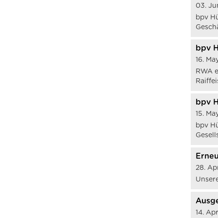
03. Ju
bpv Hü
Geschä
bpv H
16. Ma
RWA eG
Raiffe
bpv H
15. Ma
bpv Hü
Gesell
Erneu
28. Ap
Unsere
Ausge
14. Ap