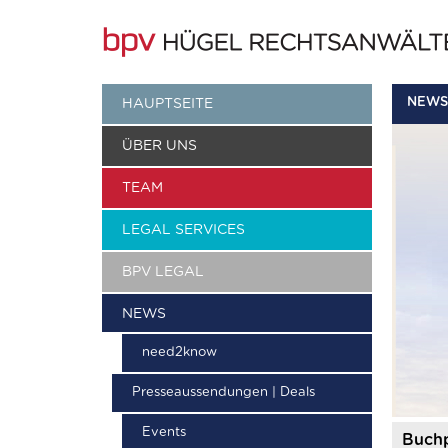
NEWS
HAUPTSEITE
ÜBER UNS
TEAM
LEGAL SERVICES
BPV LEGAL
NEWS
need2know
Presseaussendungen | Deals
Events
Buchp