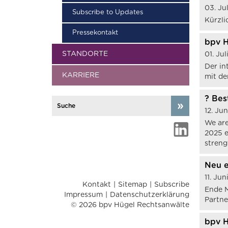
03. Ju
Subscribe to Updates
Kürzli
Pressekontakt
bpv H
STANDORTE
01. Ju
Der in
KARRIERE
mit de
? Bes
12. Ju
We are
2025 e
streng
Neu e
11. Ju
Kontakt
Sitemap
Subscribe
Ende M
Impressum
Datenschutzerklärung
Partne
© 2026 bpv Hügel Rechtsanwälte
bpv H