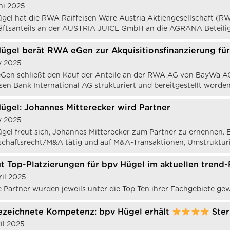
ni 2025
gel hat die RWA Raiffeisen Ware Austria Aktiengesellschaft (RW
ftsanteils an der AUSTRIA JUICE GmbH an die AGRANA Beteilig
ügel berät RWA eGen zur Akquisitionsfinanzierung fü
y 2025
en schließt den Kauf der Anteile an der RWA AG von BayWa AG a
isen Bank International AG strukturiert und bereitgestellt worden
ügel: Johannes Mitterecker wird Partner
y 2025
gel freut sich, Johannes Mitterecker zum Partner zu ernennen. Er
schaftsrecht/M&A tätig und auf M&A-Transaktionen, Umstrukturie
t Top-Platzierungen für bpv Hügel im aktuellen trend
ril 2025
 Partner wurden jeweils unter die Top Ten ihrer Fachgebiete gew
zeichnete Kompetenz: bpv Hügel erhält
Ster
ril 2025