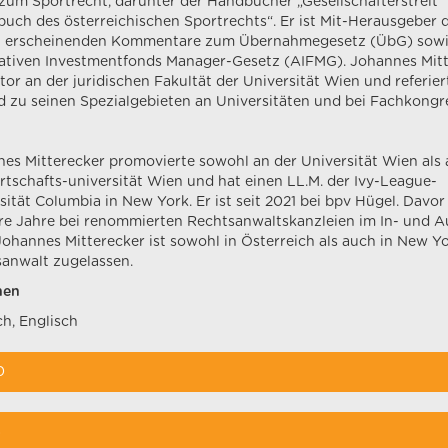
zum Sportrecht, darunter der Handbücher „Gesellschafterstreit“
uch des österreichischen Sportrechts“. Er ist Mit-Herausgeber 
ll erscheinenden Kommentare zum Übernahmegesetz (ÜbG) sow
ativen Investmentfonds Manager-Gesetz (AIFMG). Johannes Mit
ktor an der juridischen Fakultät der Universität Wien und referier
d zu seinen Spezialgebieten an Universitäten und bei Fachkongr
es Mitterecker promovierte sowohl an der Universität Wien als
rtschafts-universität Wien und hat einen LL.M. der Ivy-League-
sität Columbia in New York. Er ist seit 2021 bei bpv Hügel. Davor
e Jahre bei renommierten Rechtsanwaltskanzleien im In- und A
 Johannes Mitterecker ist sowohl in Österreich als auch in New Yo
anwalt zugelassen.
hen
h, Englisch
0
8