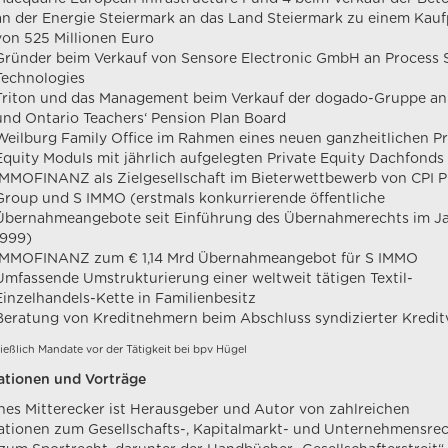
an der Energie Steiermark an das Land Steiermark zu einem Kauf
von 525 Millionen Euro
Gründer beim Verkauf von Sensore Electronic GmbH an Process 
Technologies
Triton und das Management beim Verkauf der dogado-Gruppe an
und Ontario Teachers‘ Pension Plan Board
Weilburg Family Office im Rahmen eines neuen ganzheitlichen Pr
Equity Moduls mit jährlich aufgelegten Private Equity Dachfonds
IMMOFINANZ als Zielgesellschaft im Bieterwettbewerb von CPI P
Group und S IMMO (erstmals konkurrierende öffentliche
Übernahmeangebote seit Einführung des Übernahmerechts im J
1999)
IMMOFINANZ zum € 1,14 Mrd Übernahmeangebot für S IMMO
Umfassende Umstrukturierung einer weltweit tätigen Textil-
Einzelhandels-Kette in Familienbesitz
Beratung von Kreditnehmern beim Abschluss syndizierter Kredit
ießlich Mandate vor der Tätigkeit bei bpv Hügel
ationen und Vorträge
es Mitterecker ist Herausgeber und Autor von zahlreichen
ationen zum Gesellschafts-, Kapitalmarkt- und Unternehmensre