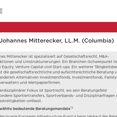
 Johannes Mitterecker, LL.M. (Columbia)
es Mitterecker ist spezialisiert auf Gesellschaftsrecht, M&A-
ktionen und Umstrukturierungen. Ein Branchen-Schwerpunkt lie
e Equity, Venture Capital und Start-ups. Ein weiterer Tätigkeitsbe
t die gesellschaftsrechtliche und aufsichtsrechtliche Beratung 
anderem Alternativen Investmentfonds, Investmentfonds, Family 
erwaltern und Wertpapierfirmen.
terdisziplinärer Fokus ist Sportrecht, wo sein Beratungsfeld
ondere Sportlertransfers, Sportverbands- und Disziplinarfragen
sstreitigkeiten umfasst.
*)
wählte bedeutende Beratungsmandate
Macquarie European Infrastructure Fund 4 beim Verkauf der Bete