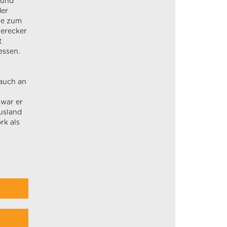
 und
der
ie zum
terecker
t
essen.
 auch an
 war er
usland
rk als