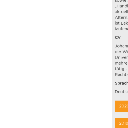
sowie 
„Handb
aktue
Altern
ist Le
laufen
CV
Johann
der Wi
Univer
mehrer
tätig.
Rechts
Sprac
Deutsc
202
201