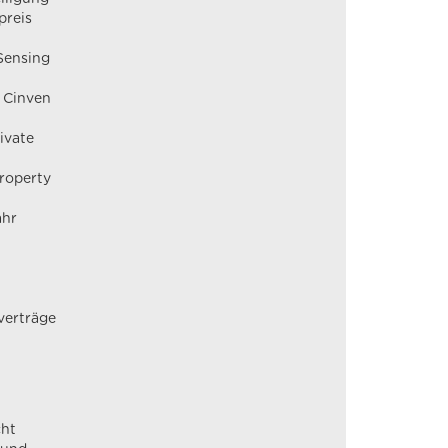
preis
Sensing
 Cinven
ivate
roperty
ahr
verträge
cht