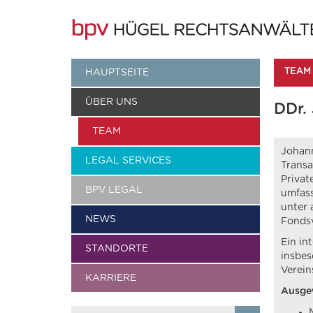
TEAM
HAUPTSEITE
ÜBER UNS
DDr.
TEAM
Johann
LEGAL SERVICES
Transa
Privat
BPV LEGAL
umfass
unter 
NEWS
Fondsv
Ein in
STANDORTE
insbes
Verein
KARRIERE
Ausge