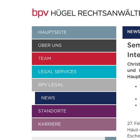
NEWS
HAUPTSEITE
Sem
ÜBER UNS
Int
TEAM
Chris
und B
LEGAL SERVICES
Haupt
BPV LEGAL
NEWS
STANDORTE
27. F
KARRIERE
Haus 
Esche