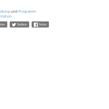
ldung
und
Programm
ntation
ilen
Twittern
Teilen