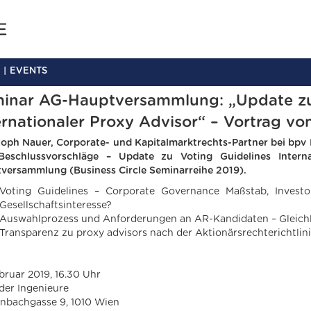
EVENTS
inar AG-Hauptversammlung: „Update zu
ernationaler Proxy Advisor“ – Vortrag vo
toph Nauer, Corporate- und Kapitalmarktrechts-Partner bei bpv 
eschlussvorschläge – Update zu Voting Guidelines Intern
versammlung (Business Circle Seminarreihe 2019).
Voting Guidelines – Corporate Governance Maßstab, Invest
Gesellschaftsinteresse?
Auswahlprozess und Anforderungen an AR-Kandidaten – Gleichl
Transparenz zu proxy advisors nach der Aktionärsrechterichtlin
ebruar 2019, 16.30 Uhr
der Ingenieure
nbachgasse 9, 1010 Wien