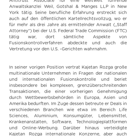
Antitrust Associate für eine weltweit führende
Anwaltskanzlei Weil, Gotshal & Manges LLP in New
York tätig. Seine berufliche Erfahrung erstreckt sich
auch auf den öffentlichen Kartellrechtsvollzug, wo er
für mehr als drei Jahre als ermittelnder Anwalt („Staff
Attorney“) bei der U.S. Federal Trade Commission (FTC)
tätig war, dort sämtliche Aspekte von
Fusionskontrollverfahren abdeckte und auch die
Vertretung vor den U.S. -Gerichten wahrnahm.
In seiner vorigen Position vertrat Kajetan Rozga große
multinationale Unternehmen in Fragen der nationalen
und internationalen Fusionskontrolle und beriet
insbesondere bei komplexen, grenzüberschreitenden
Transaktionen, die einer vorherigen Genehmigung
durch Wettbewerbsbehörden in Europa, Asien und
Amerika bedurften. Im Zuge dessen betreute er Deals in
verschiedenen Branchen wie etwa im Bereich Life
Sciences, Aluminium, Konsumgüter, Lebensmittel,
Krankenanstalten, Software, Technologieplattformen
und Online-Werbung. Darüber hinaus verteidigte
Kajetan Rozga internationale Konzerne, aber auch