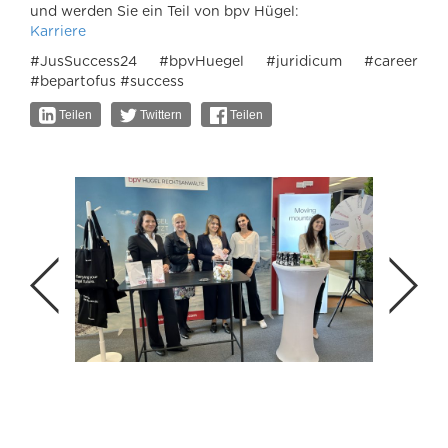
und werden Sie ein Teil von bpv Hügel:
Karriere
#JusSuccess24 #bpvHuegel #juridicum #career
#bepartofus #success
Teilen
Twittern
Teilen