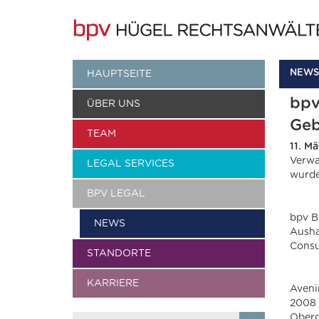
NEWS
HAUPTSEITE
bpv
ÜBER UNS
Ge
TEAM
11. M
Verwa
LEGAL SERVICES
wurde
BPV LEGAL
bpv B
NEWS
Ausha
Consu
STANDORTE
KARRIERE
Aveni
2008 
Oberg