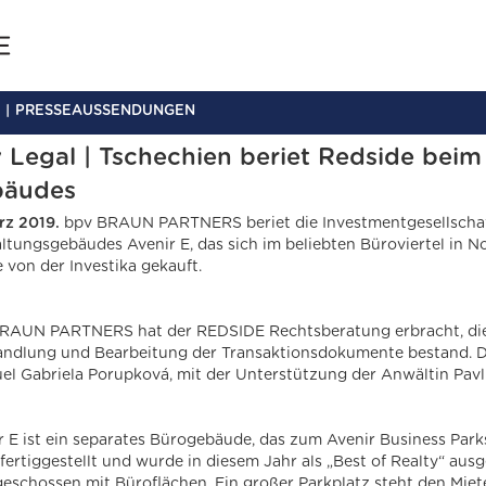
PRESSEAUSSENDUNGEN
 Legal | Tschechien beriet Redside beim
bäudes
ärz 2019.
bpv BRAUN PARTNERS beriet die Investmentgesellscha
ltungsgebäudes Avenir E, das sich im beliebten Büroviertel in N
 von der Investika gekauft.
RAUN PARTNERS hat der REDSIDE Rechtsberatung erbracht, die 
ndlung und Bearbeitung der Transaktionsdokumente bestand. Da
el Gabriela Porupková, mit der Unterstützung der Anwältin Pavlí
r E ist ein separates Bürogebäude, das zum Avenir Business Pa
fertiggestellt und wurde in diesem Jahr als „Best of Realty“ au
eschossen mit Büroflächen. Ein großer Parkplatz steht den Miet