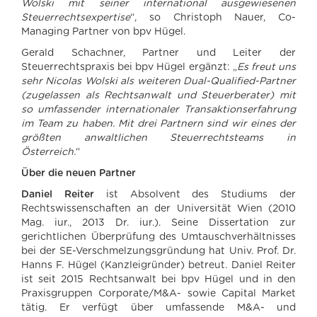
Wolski mit seiner international ausgewiesenen
Steuerrechtsexpertise
“, so Christoph Nauer, Co-
Managing Partner von bpv Hügel.
Gerald Schachner, Partner und Leiter der
Steuerrechtspraxis bei bpv Hügel ergänzt: „
Es freut uns
sehr Nicolas Wolski als weiteren Dual-Qualified-Partner
(zugelassen als Rechtsanwalt und Steuerberater) mit
so umfassender internationaler Transaktionserfahrung
im Team zu haben. Mit drei Partnern sind wir eines der
größten anwaltlichen Steuerrechtsteams in
Österreich.
“
Über die neuen Partner
Daniel Reiter
ist Absolvent des Studiums der
Rechtswissenschaften an der Universität Wien (2010
Mag. iur., 2013 Dr. iur.). Seine Dissertation zur
gerichtlichen Überprüfung des Umtauschverhältnisses
bei der SE-Verschmelzungsgründung hat Univ. Prof. Dr.
Hanns F. Hügel (Kanzleigründer) betreut. Daniel Reiter
ist seit 2015 Rechtsanwalt bei bpv Hügel und in den
Praxisgruppen Corporate/M&A- sowie Capital Market
tätig. Er verfügt über umfassende M&A- und