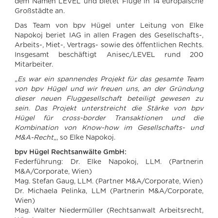
dem Namen LEVEL und bietet Flüge in 14 europäische
Großstädte an.
Das Team von bpv Hügel unter Leitung von Elke
Napokoj beriet IAG in allen Fragen des Gesellschafts-,
Arbeits-, Miet-, Vertrags- sowie des öffentlichen Rechts.
Insgesamt beschäftigt Anisec/LEVEL rund 200
Mitarbeiter.
„
Es war ein spannendes Projekt für das gesamte Team
von bpv Hügel und wir freuen uns, an der Gründung
dieser neuen Fluggesellschaft beteiligt gewesen zu
sein. Das Projekt unterstreicht die Stärke von bpv
Hügel für cross-border Transaktionen und die
Kombination von Know-how im Gesellschafts- und
M&A-Recht
„, so Elke Napokoj.
bpv Hügel Rechtsanwälte GmbH:
Federführung: Dr. Elke Napokoj, LLM. (Partnerin
M&A/Corporate, Wien)
Mag. Stefan Gaug, LLM. (Partner M&A/Corporate, Wien)
Dr. Michaela Pelinka, LLM (Partnerin M&A/Corporate,
Wien)
Mag. Walter Niedermüller (Rechtsanwalt Arbeitsrecht,