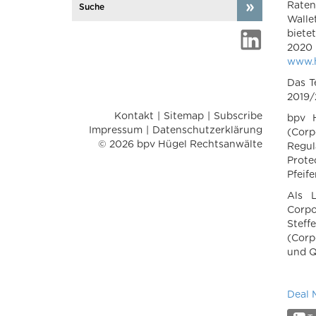
Raten
Walle
biete
2020 
www.h
Das T
2019/
Kontakt
Sitemap
Subscribe
bpv 
Impressum
Datenschutzerklärung
(Corp
© 2026 bpv Hügel Rechtsanwälte
Regul
Prote
Pfeif
Als 
Corpo
Stef
(Corp
und Q
Deal 