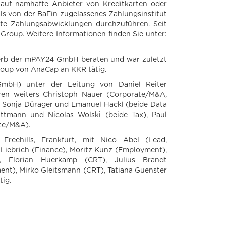
 auf namhafte Anbieter von Kreditkarten oder
s von der BaFin zugelassenes Zahlungsinstitut
ite Zahlungsabwicklungen durchzuführen. Seit
 Group. Weitere Informationen finden Sie unter:
werb der mPAY24 GmbH beraten und war zuletzt
roup von AnaCap an KKR tätig.
mbH) unter der Leitung von Daniel Reiter
en weiters Christoph Nauer (Corporate/M&A,
, Sonja Dürager und Emanuel Hackl (beide Data
ittmann und Nicolas Wolski (beide Tax), Paul
ate/M&A).
eehills, Frankfurt, mit Nico Abel (Lead,
 Liebrich (Finance), Moritz Kunz (Employment),
, Florian Huerkamp (CRT), Julius Brandt
nt), Mirko Gleitsmann (CRT), Tatiana Guenster
tig.