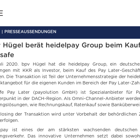
PRESSEAUSSENDUNGEN
 Hügel berät heidelpay Group beim Kauf
safe
uli 2020. bpv Hügel hat die heidelpay Group, ein deutsche
ngen mit KKR als Investor, beim Kauf des Pay Later-Geschä
en. Die Transaktion ist Teil der Unternehmensstrategie der hei
ktangebot für die eigenen Kunden im Bereich der Pay Later-Z
fe Pay Later (payolution GmbH) ist Spezialanbieter für 
rpunkt in der DACH-Region. Als Omni-Channel-Anbieter werden 
ngslösungen, wie Rechnungskauf, Ratenkauf sowie Banküberweis
losing der Transaktion wird unter Vorbehalt der behördlichen 
erfolgen.
elpay ist eines der am stärksten wachsenden deutschen 
ngsverkehr. Das innovative Unternehmen setzt dabei sowo