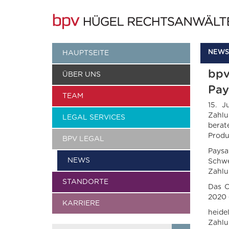
NEWS
HAUPTSEITE
bpv
ÜBER UNS
Pay
TEAM
15. J
Zahlu
LEGAL SERVICES
berat
Produ
BPV LEGAL
Paysa
NEWS
Schwe
Zahlu
STANDORTE
Das C
2020 
KARRIERE
heid
Zahlu