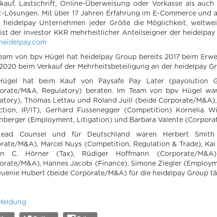
kauf, Lastschrift, Online-Überweisung oder Vorkasse als auch
t-Lösungen. Mit über 17 Jahren Erfahrung im E-Commerce und al
t heidelpay Unternehmen jeder Größe die Möglichkeit, weltwe
ist der Investor KKR mehrheitlicher Anteilseigner der heidelpay
eidelpay.com
eam von bpv Hügel hat heidelpay Group bereits 2017 beim Er
2020 beim Verkauf der Mehrheitsbeteiligung an der heidelpay G
Hügel hat beim Kauf von Paysafe Pay Later (payolution G
orate/M&A, Regulatory) beraten. Im Team von bpv Hügel war
atory), Thomas Lettau und Roland Juill (beide Corporate/M&A)
ction, IP/IT), Gerhard Fussenegger (Competition) Kornelia W
enberger (Employment, Litigation) und Barbara Valente (Corpor
Lead Counsel und für Deutschland waren Herbert Smith Fr
rate/M&A), Marcel Nuys (Competition, Regulation & Trade), Kai
fen C. Hörner (Tax), Rüdiger Hoffmann (Corporate/M&A)
orate/M&A), Hannes Jacobi (Finance), Simone Ziegler (Employme
uenie Hubert (beide Corporate/M&A) für die heidelpay Group tä
Meldung