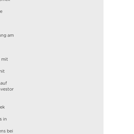
le
gung am
 mit
mit
kauf
nvestor
lek
s in
ns bei