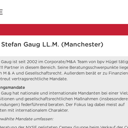
 Stefan Gaug LL.M. (Manchester)
 Gaug ist seit 2002 im Corporate/M&A Team von bpv Hügel täti
011 Partner in diesem Bereich. Seine Beratungsschwerpunkte lieg
h M & A und Gesellschaftsrecht. Außerdem berät er zu Finanzie
treut vertragsrechtliche Mandate.
ungsmandate
 Gaug hat nationale und internationale Mandanten bei einer Viel
itionen und gesellschaftsrechtlichen Maßnahmen (insbesondere
dungen) federführend beraten. Der Fokus lag dabei meist auf
en mit internationalem Charakter.
wählte Mandate umfassen:
Beratung der NYSE gelisteten Cemex Gruppe beim Verkauf der 