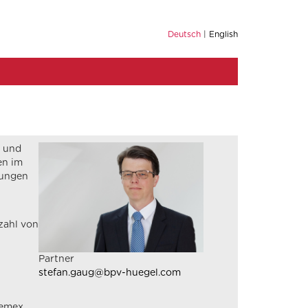
Deutsch
English
g und
en im
rungen
zahl von
Partner
stefan.gaug@bpv-huegel.com
Cemex