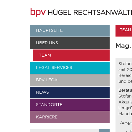
TEAM
HAUPTSEITE
ÜBER UNS
Mag.
TEAM
Stefan
LEGAL SERVICES
seit 2
Bereic
BPV LEGAL
und be
Berat
NEWS
Stefan
Akquis
STANDORTE
Umgrün
Mandat
KARRIERE
Ausge