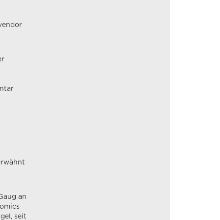
ovendor
er
ntar
 erwähnt
 Gaug an
nomics
el, seit