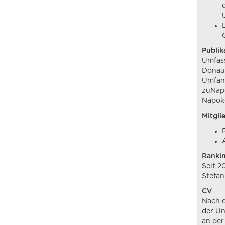
Publik
Umfass
Donau-
Umfang
zuNapo
Napok
Mitgli
Ranki
Seit 2
Stefan
CV
Nach d
der Un
an der