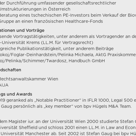
der Durchführung umfassender gesellschaftsrechtlicher
Umstrukturierungen in Österreich
Beratung eines tschechischen PE-Investors beim Verkauf der Bi
Gruppe an einen französischen Healthcare-Fonds
ationen und Vorträge
ende Vortragstätigkeiten, unter anderem als Vortragender an d
Universität Krems (LL.M. für Vertragsrecht)
reiche Publikationstätigkeit, unter anderem Beiträge
koj/Foglar-Deinhardstein/Pelinka Michaela, AktG Praxiskomme
oj/Pelinka/Schimmer/Twardosz, Handbuch GmbH
edschaften
Rechtsanwaltskammer Wien
AIJA
ngs und Awards
019 geranked als „Notable Practitioner“ in IFLR 1000, Legal 500
 Gaug persönlich als „key member“ von bpv Hügels M&A Team.
em Magister iur. an der Universität Wien 2000 studierte Stefan
iversität Sheffield und schloss 2001 einen LL.M. in Law and Eco
 Universität Manchester ab. Seit 2002 ist Stefan Gaug bei bpv Hüg