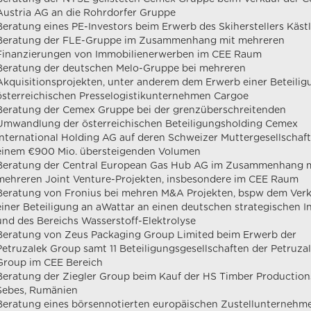
Austria AG an die Rohrdorfer Gruppe
Beratung eines PE-Investors beim Erwerb des Skiherstellers Käst
Beratung der FLE-Gruppe im Zusammenhang mit mehreren
Finanzierungen von Immobilienerwerben im CEE Raum
Beratung der deutschen Melo-Gruppe bei mehreren
Akquisitionsprojekten, unter anderem dem Erwerb einer Beteili
österreichischen Presselogistikunternehmen Cargoe
Beratung der Cemex Gruppe bei der grenzüberschreitenden
Umwandlung der österreichischen Beteiligungsholding Cemex
International Holding AG auf deren Schweizer Muttergesellschaft
einem €900 Mio. übersteigenden Volumen
Beratung der Central European Gas Hub AG im Zusammenhang 
mehreren Joint Venture-Projekten, insbesondere im CEE Raum
Beratung von Fronius bei mehren M&A Projekten, bspw dem Ver
einer Beteiligung an aWattar an einen deutschen strategischen I
und des Bereichs Wasserstoff-Elektrolyse
Beratung von Zeus Packaging Group Limited beim Erwerb der
Petruzalek Group samt 11 Beteiligungsgesellschaften der Petruza
Group im CEE Bereich
Beratung der Ziegler Group beim Kauf der HS Timber Production
Sebes, Rumänien
Beratung eines börsennotierten europäischen Zustellunternehme