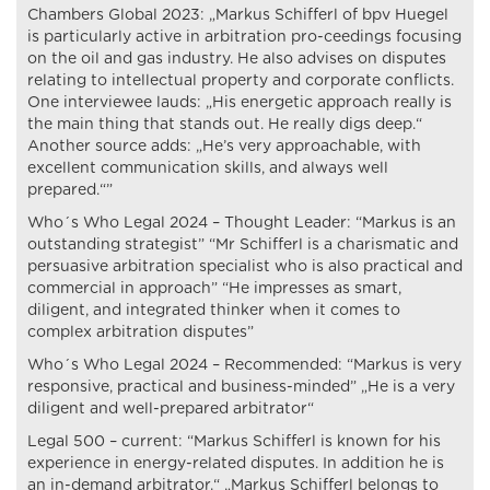
Chambers Global 2023: „Markus Schifferl of bpv Huegel
is particularly active in arbitration pro-ceedings focusing
on the oil and gas industry. He also advises on disputes
relating to intellectual property and corporate conflicts.
One interviewee lauds: „His energetic approach really is
the main thing that stands out. He really digs deep.“
Another source adds: „He’s very approachable, with
excellent communication skills, and always well
prepared.“”
Who´s Who Legal 2024 – Thought Leader: “Markus is an
outstanding strategist” “Mr Schifferl is a charismatic and
persuasive arbitration specialist who is also practical and
commercial in approach” “He impresses as smart,
diligent, and integrated thinker when it comes to
complex arbitration disputes”
Who´s Who Legal 2024 – Recommended: “Markus is very
responsive, practical and business-minded” „He is a very
diligent and well-prepared arbitrator“
Legal 500 – current: “Markus Schifferl is known for his
experience in energy-related disputes. In addition he is
an in-demand arbitrator.“ „Markus Schifferl belongs to