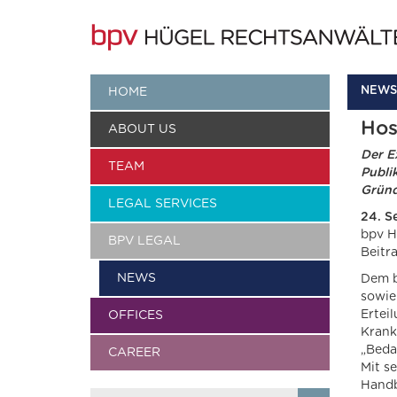
NEWS
HOME
Hos
ABOUT US
Der E
TEAM
Publi
Gründ
LEGAL SERVICES
24. S
bpv H
BPV LEGAL
Beitr
NEWS
Dem b
sowie
Ertei
OFFICES
Krank
„Beda
CAREER
Mit s
Handb