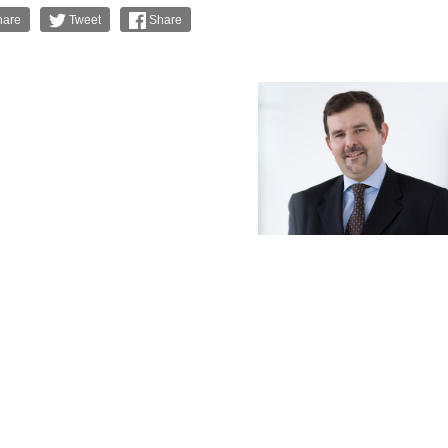
are
Tweet
Share