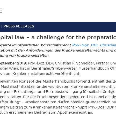
PRESS RELEASES
pital law – a challenge for the preparati
xperte im öffentlichen Wirtschaftsrecht
Priv.-Doz. DDr. Christia
kation mit den Anforderungen des Krankenanstaltenrechts und de
ung von Krankenanstalten.
eptember 2019.
Priv.-Doz. DDr. Christian F. Schneider, Partner u
ügel Wien, hat in Bergthaler/Grabenwarter, Musterhandbuch Öff
ag zum Krankenanstaltenrecht veröffentlicht.
ewährten Konzept des Musterhandbuchs folgend, enthält der Bei
 Musterschriftsätze für die wichtigsten krankenanstaltenrechtli
lung der Errichtungs- und Betriebsbewilligung für selbstständi
enanstalten. Für die Praxis besonders bedeutend ist dabei die de
rfsprüfung“ – Krankenanstalten dürfen nämlich grundsätzlich nur
einem Beitrag zum Krankenanstaltenrecht knüpft Priv.-Doz. DDr. 
uch erschienenen Beitrag zum Apothekenrecht an.